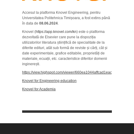
Accesul la platforma Knovel Engineering, pentru
Universitatea Politehnica Timișoara, a fost extins până
în data de
08.06.2024
.
Knovel (
https://app.knovel.com/kn
) este o platforma
dezvoltată de Elsevier care pune la dispoziția
utilizatorilor literatura științifică de specialitate de la
diferite edituri, atât sub formă de reviste și cărți, cât și
date experimentale, grafice editabile, proprietăți de
materiale, ecuații, etc. caracteristice diferitor domenii
inginerești.
https://view.highspot.com/viewer/660ea1044affcad1eaca49a6
Knovel for Engineering education
Knovel for Academia