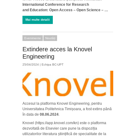
International Conference for Research
and Education: Open Access – Open Science – …
Mai multe detalii
Evenimente
Noutăți
Extindere acces la Knovel
Engineering
25/04/2024 |
Echipa BC-UPT
Accesul la platforma Knovel Engineering, pentru
Universitatea Politehnica Timișoara, a fost extins până
în data de
08.06.2024
.
Knovel (https://app.knovel.com/kn) este o platforma
dezvoltată de Elsevier care pune la dispoziția
utilizatorilor literatura științifică de specialitate de la