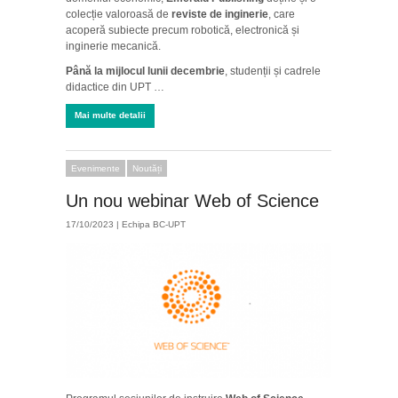
colecție valoroasă de
reviste de inginerie
, care
acoperă subiecte precum robotică, electronică și
inginerie mecanică.
Până la mijlocul lunii decembrie
, studenții și cadrele
didactice din UPT …
Mai multe detalii
Evenimente
Noutăți
Un nou webinar Web of Science
17/10/2023 |
Echipa BC-UPT