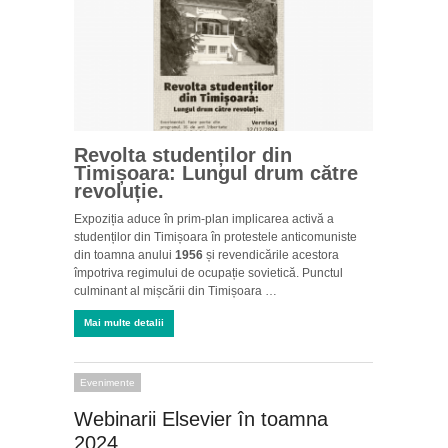
Revolta studenților din
Timișoara: Lungul drum către
revoluție.
Expoziția aduce în prim-plan implicarea activă a
studenților din Timișoara în protestele anticomuniste
din toamna anului
1956
și revendicările acestora
împotriva regimului de ocupație sovietică. Punctul
culminant al mișcării din Timișoara …
Mai multe detalii
Evenimente
Webinarii Elsevier în toamna
2024