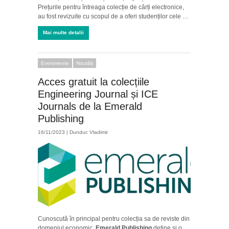
Prețurile pentru întreaga colecție de cărți electronice,
au fost revizuite cu scopul de a oferi studenților cele …
Mai multe detalii
Evenimente
Noutăți
Acces gratuit la colecțiile
Engineering Journal și ICE
Journals de la Emerald
Publishing
16/11/2023 |
Dunduc Vladimir
Cunoscută în principal pentru colecția sa de reviste din
domeniul economic,
Emerald Publishing
deține și o