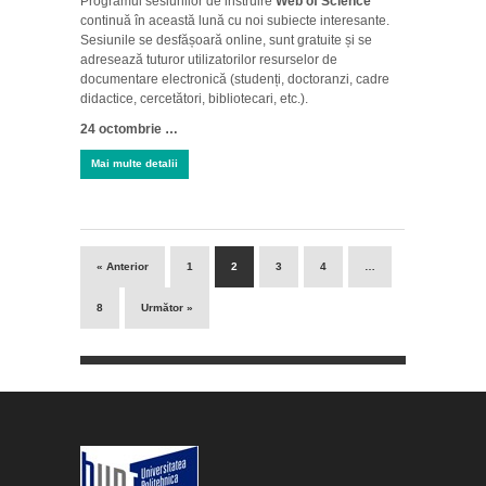
Programul sesiunilor de instruire
Web of Science
continuă în această lună cu noi subiecte interesante.
Sesiunile se desfășoară online, sunt gratuite și se
adresează tuturor utilizatorilor resurselor de
documentare electronică (studenți, doctoranzi, cadre
didactice, cercetători, bibliotecari, etc.).
24 octombrie …
Mai multe detalii
« Anterior
1
2
3
4
…
8
Următor »