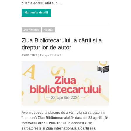
diferite edituri, atât sub …
Mai multe detalii
Evenimente
Noutăți
Ziua Bibliotecarului, a cărții și a
drepturilor de autor
19/04/2024 |
Echipa BC-UPT
Avem deosebita plăcere de a vă invita să sărbătorim
împreună
Ziua Bibliotecarului, în data de 23 aprilie,
în
intervalul orar 13:00-16:30.
În aceeași zi se
sărbătorește și
Ziua internațională a cărții și a